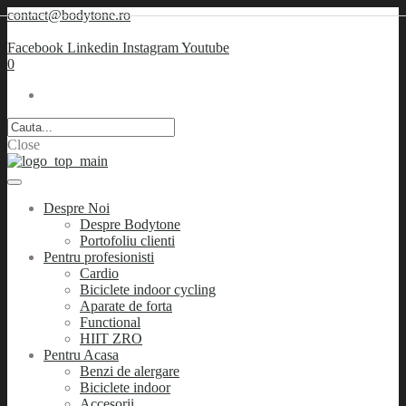
contact@bodytone.ro
Facebook
Linkedin
Instagram
Youtube
0
Close
Despre Noi
Despre Bodytone
Portofoliu clienti
Pentru profesionisti
Cardio
Biciclete indoor cycling
Aparate de forta
Functional
HIIT ZRO
Pentru Acasa
Benzi de alergare
Biciclete indoor
Accesorii