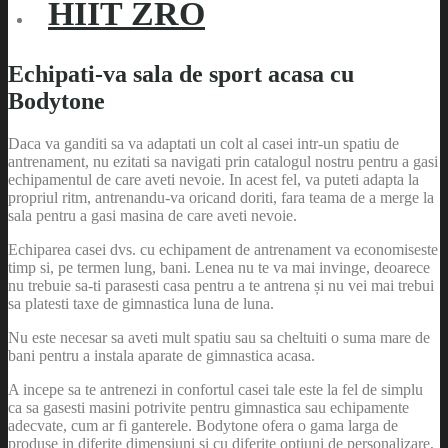
HIIT ZRO
Echipati-va sala de sport acasa cu
Bodytone
Daca va ganditi sa va adaptati un colt al casei intr-un spatiu de
antrenament, nu ezitati sa navigati prin catalogul nostru pentru a gasi
echipamentul de care aveti nevoie. In acest fel, va puteti adapta la
propriul ritm, antrenandu-va oricand doriti, fara teama de a merge la
sala pentru a gasi masina de care aveti nevoie.
Echiparea casei dvs. cu echipament de antrenament va economiseste
timp si, pe termen lung, bani. Lenea nu te va mai invinge, deoarece
nu trebuie sa-ti parasesti casa pentru a te antrena și nu vei mai trebui
sa platesti taxe de gimnastica luna de luna.
Nu este necesar sa aveti mult spatiu sau sa cheltuiti o suma mare de
bani pentru a instala aparate de gimnastica acasa.
A incepe sa te antrenezi in confortul casei tale este la fel de simplu
ca sa gasesti masini potrivite pentru gimnastica sau echipamente
adecvate, cum ar fi ganterele. Bodytone ofera o gama larga de
produse in diferite dimensiuni si cu diferite optiuni de personalizare,