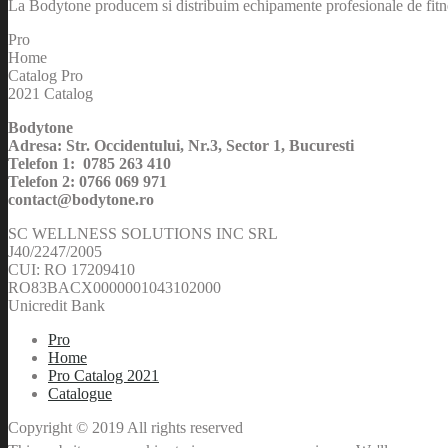
La Bodytone producem si distribuim echipamente profesionale de fitnes
Pro
Home
Catalog Pro
2021 Catalog
Bodytone
Adresa: Str. Occidentului, Nr.3, Sector 1, Bucuresti
Telefon 1: 0785 263 410
Telefon 2: 0766 069 971
contact@bodytone.ro
SC WELLNESS SOLUTIONS INC SRL
J40/2247/2005
CUI: RO 17209410
RO83BACX0000001043102000
Unicredit Bank
Pro
Home
Pro Catalog 2021
Catalogue
Copyright © 2019 All rights reserved