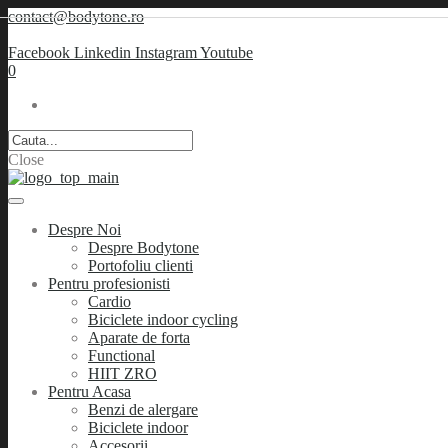
contact@bodytone.ro
Facebook
Linkedin
Instagram
Youtube
0
Close
Despre Noi
Despre Bodytone
Portofoliu clienti
Pentru profesionisti
Cardio
Biciclete indoor cycling
Aparate de forta
Functional
HIIT ZRO
Pentru Acasa
Benzi de alergare
Biciclete indoor
Accesorii