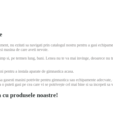
e
ment, nu ezitati sa navigati prin catalogul nostru pentru a gasi echipamen
si masina de care aveti nevoie.
 si, pe termen lung, bani. Lenea nu te va mai invinge, deoarece nu trebu
ni pentru a instala aparate de gimnastica acasa.
ca sa gasesti masini potrivite pentru gimnastica sau echipamente adecvat
sa o puteti gasi pe cea care vi se potrivește cel mai bine si sa incepeti sa
a cu produsele noastre!