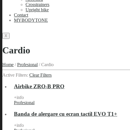
Crosstrainers
Upright bike
Contact
MYBODYTONE
X
Cardio
Home
/
Profesional
/
Cardio
Active Filters:
Clear Filters
Airbike ZRO-B PRO
+info
Profesional
Banda de alergare cu ecran tactil EVO T1+
+info