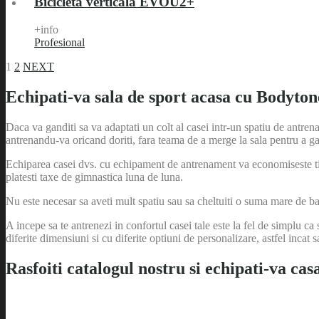
Bicicleta verticala EVOU2+
+info
Profesional
1
2
NEXT
Echipati-va sala de sport acasa cu Bodyton
Daca va ganditi sa va adaptati un colt al casei intr-un spatiu de antrena
antrenandu-va oricand doriti, fara teama de a merge la sala pentru a ga
Echiparea casei dvs. cu echipament de antrenament va economiseste timp
platesti taxe de gimnastica luna de luna.
Nu este necesar sa aveti mult spatiu sau sa cheltuiti o suma mare de ba
A incepe sa te antrenezi in confortul casei tale este la fel de simplu 
diferite dimensiuni si cu diferite optiuni de personalizare, astfel incat 
Rasfoiti catalogul nostru si echipati-va cas