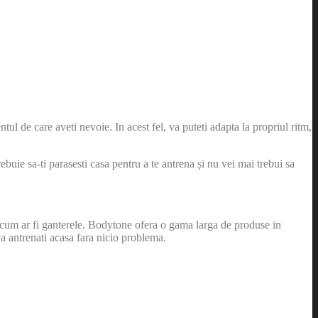
tul de care aveti nevoie. In acest fel, va puteti adapta la propriul ritm,
ie sa-ti parasesti casa pentru a te antrena și nu vei mai trebui sa
e, cum ar fi ganterele. Bodytone ofera o gama larga de produse in
 va antrenati acasa fara nicio problema.