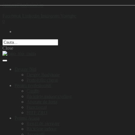
contact@bodytone.ro
Facebook
Linkedin
Instagram
Youtube
0
Close
Despre Noi
Despre Bodytone
Portofoliu clienti
Pentru profesionisti
Cardio
Biciclete indoor cycling
Aparate de forta
Functional
HIIT ZRO
Pentru Acasa
Benzi de alergare
Biciclete indoor
Accesorii