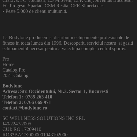
Craiova, FC Voluntari, CS Mioveni, CFR Cluj, Juventus Bucuresti,
FC Progesul Spartac, CSM Resita, CFR Simeria etc.
• Peste 5.000 de clienti multumiti.
La Bodytone producem si distribuim echipamente profesionale de
fitness in toata lumea din 1996. Descoperiti serviciul nostru si gasiti
echipamentul necesar pentru a va echipa complet centrul sportiv.
Pro
Home
Catalog Pro
2021 Catalog
Bodytone
Adresa: Str. Occidentului, Nr.3, Sector 1, Bucuresti
Telefon 1: 0785 263 410
Telefon 2: 0766 069 971
contact@bodytone.ro
SC WELLNESS SOLUTIONS INC SRL
J40/2247/2005
CUI: RO 17209410
RO83BACX0000001043102000