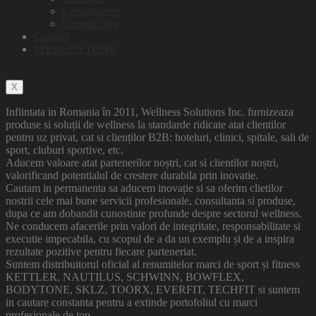
Crosstrainers
Upright bike
Contact
MYBODYTONE
X
Infiintata in Romania în 2011, Wellness Solutions Inc. furnizeaza
produse si soluții de wellness la standarde ridicate atat clientilor
pentru uz privat, cat si clienților B2B: hoteluri, clinici, spitale, sali de
sport, cluburi sportive, etc.
Aducem valoare atat partenerilor noștri, cat si clientilor noștri,
valorificand potentialul de crestere durabila prin inovatie.
Cautam in permanenta sa aducem inovație si sa oferim clietilor
nostrii cele mai bune servicii profesionale, consultanta si produse,
dupa ce am dobandit cunostinte profunde despre sectorul wellness.
Ne conducem afacerile prin valori de integritate, responsabilitate si
executie impecabila, cu scopul de a da un exemplu și de a inspira
rezultate pozitive pentru fiecare parteneriat.
Suntem distribuitorul oficial al renumitelor marci de sport și fitness
KETTLER, NAUTILUS, SCHWINN, BOWFLEX,
BODYTONE, SKLZ, TOORX, EVERFIT, TECHFIT si suntem
in cautare constanta pentru a extinde portofoliul cu marci
profesionale de top. .