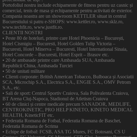
Portofoliul nostru include echipamente de fitness pentru uz casnic și
comercial, tenis de masa și echipamente pentru activitati de exterior.
Compania noastra are un showroom KETTLER situat in centrul
Bucurestiului si patru e-SHOPS: www.kettler.ro, www.sklz.ro,
www.techfit.ro, www.justfit.ro.
CLIENTII NOSTRI
• Peste 80 de hoteluri, printre care Hotel Phoenicia – București,
Hotel Cismigiu – Bucuresti, Hotel Golden Tulip Victoria –
Bucuresti, Hotel Minerva – Bucuresti, Hotel International Sinaia,
Hotel Concorde – Bucuresti, Hotel Esprit – Brasov etc.
• 20 de ambasade printre care Ambasada SUA, Ambasada
Republicii China, Ambasada Turciei
• 50 de unitati militare
• Clienti corporate: British American Tobacco, Bulboaca și Asociatii
SCA, Microchip S.A., Electrica S.A., ENGIE S.A., OMV Petrom
S.A., etc.
• Sali de sport: Centrul Sportiv Craiova, Sala Polivalenta Craiova,
BT Arena Cluj-Napoca, Stadionul de Atletism Craiova
• 60 de clinici și centre medicale precum SANADOR, MEDLIFE,
CENTROKINETIC, PRO HELP KINETO, KINETO MEDICAL
HEALTH, KineticFIT etc.
• Federatia Romana de Fotbal, Federatia Romana de Baschet,
Federatia Romana de Scrima
• Echipe de fotbal: FCSB, ASA TG Mures, FC Botosani, CS U