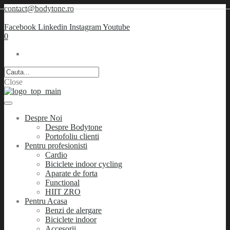
contact@bodytone.ro
Facebook
Linkedin
Instagram
Youtube
0
Close
Despre Noi
Despre Bodytone
Portofoliu clienti
Pentru profesionisti
Cardio
Biciclete indoor cycling
Aparate de forta
Functional
HIIT ZRO
Pentru Acasa
Benzi de alergare
Biciclete indoor
Accesorii