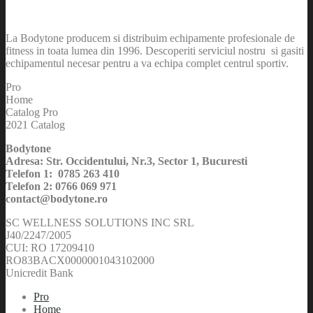
La Bodytone producem si distribuim echipamente profesionale de
fitness in toata lumea din 1996. Descoperiti serviciul nostru si gasiti
echipamentul necesar pentru a va echipa complet centrul sportiv.
Pro
Home
Catalog Pro
2021 Catalog
Bodytone
Adresa: Str. Occidentului, Nr.3, Sector 1, Bucuresti
Telefon 1: 0785 263 410
Telefon 2: 0766 069 971
contact@bodytone.ro
SC WELLNESS SOLUTIONS INC SRL
J40/2247/2005
CUI: RO 17209410
RO83BACX0000001043102000
Unicredit Bank
Pro
Home