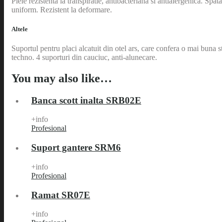
Piele rezistenta la transpiratie, antibacteriana si antialergenica. S
uniform. Rezistent la deformare.
Altele
Suportul pentru placi alcatuit din otel ars, care confera o mai buna s
techno. 4 suporturi din cauciuc, anti-alunecare.
You may also like…
Banca scott inalta SRB02E
+info
Profesional
Suport gantere SRM6
+info
Profesional
Ramat SR07E
+info