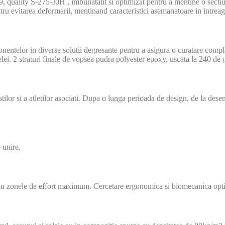
lity S-275-J0H , imbunatatit si optimizat pentru a mentine o sectiune 
ntru evitarea deformarii, mentinand caracteristici asemanatoare in intreag
onentelor in diverse solutii degresante pentru a asigura o curatare compl
lei. 2 straturi finale de vopsea pudra polyester epoxy, uscata la 240 de 
r si a atletilor asociati. Dupa o lunga perioada de design, de la desenul 
 unire.
ii in zonele de effort maximum. Cercetare ergonomica si biomecanica opti