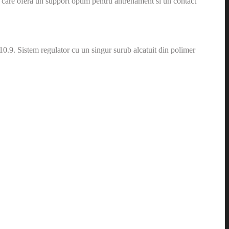
3, care ofera un support optim pentru antrenament si un contact
: 10.9. Sistem regulator cu un singur surub alcatuit din polimer