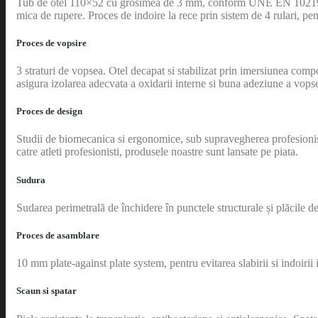
Tub de otel 110×52 cu grosimea de 3 mm, conform UNE EN 10219, qua
mica de rupere. Proces de indoire la rece prin sistem de 4 rulari, pe
Proces de vopsire
3 straturi de vopsea. Otel decapat si stabilizat prin imersiunea comp
asigura izolarea adecvata a oxidarii interne si buna adeziune a vopse
Proces de design
Studii de biomecanica si ergonomice, sub supravegherea profesionistilo
catre atleti profesionisti, produsele noastre sunt lansate pe piata.
Sudura
Sudarea perimetrală de închidere în punctele structurale și plăcile de
Proces de asamblare
10 mm plate-against plate system, pentru evitarea slabirii si indoir
Scaun si spatar