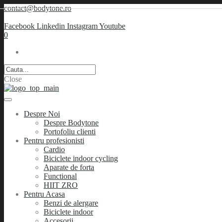
contact@bodytone.ro
Facebook
Linkedin
Instagram
Youtube
0
Close
Despre Noi
Despre Bodytone
Portofoliu clienti
Pentru profesionisti
Cardio
Biciclete indoor cycling
Aparate de forta
Functional
HIIT ZRO
Pentru Acasa
Benzi de alergare
Biciclete indoor
Accesorii