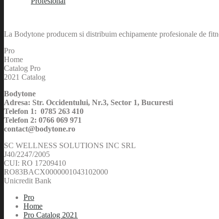
Profesional
La Bodytone producem si distribuim echipamente profesionale de fitnes
Pro
Home
Catalog Pro
2021 Catalog
Bodytone
Adresa: Str. Occidentului, Nr.3, Sector 1, Bucuresti
Telefon 1: 0785 263 410
Telefon 2: 0766 069 971
contact@bodytone.ro
SC WELLNESS SOLUTIONS INC SRL
J40/2247/2005
CUI: RO 17209410
RO83BACX0000001043102000
Unicredit Bank
Pro
Home
Pro Catalog 2021