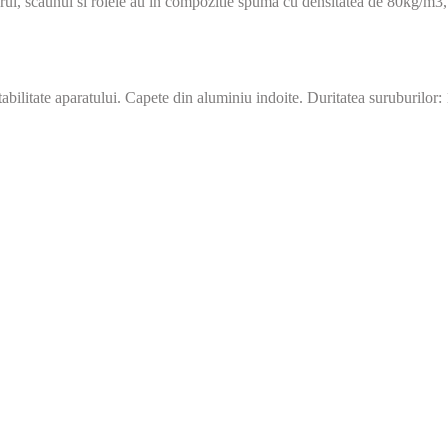
patarul, scaunul si rolele au in compozitie spuma cu densitatea de 80kg/m
tabilitate aparatului. Capete din aluminiu indoite. Duritatea suruburilor