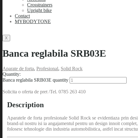
Crosstrainers
Upright bike
Contact
MYBODYTONE
X
Banca reglabila SRB03E
Aparate de forta
,
Profesional
,
Solid Rock
Quantity:
Banca reglabila SRB03E quantity
Solicita o oferta de pret /Tel. 0785 263 410
Description
Aparatele de forta profesionale Solid Rock se evidentiaza prin desig
brand-ul nostru isi ia angajamentul pentru un design innoit complet
folosesc tehnologie din industria automobilistica, astfel incat structur