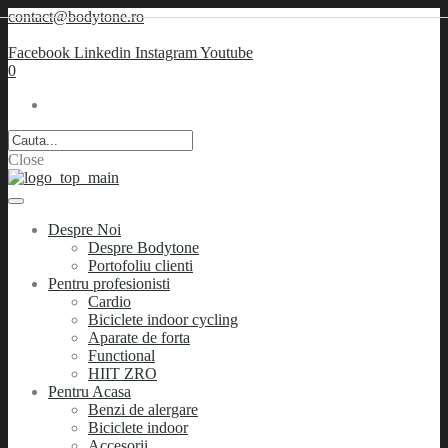
contact@bodytone.ro
Facebook
Linkedin
Instagram
Youtube
0
Close
Despre Noi
Despre Bodytone
Portofoliu clienti
Pentru profesionisti
Cardio
Biciclete indoor cycling
Aparate de forta
Functional
HIIT ZRO
Pentru Acasa
Benzi de alergare
Biciclete indoor
Accesorii