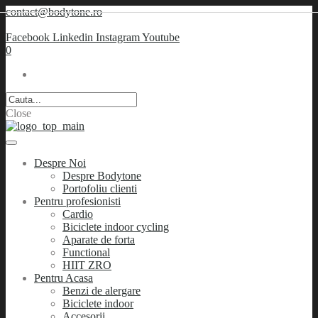
contact@bodytone.ro
Facebook
Linkedin
Instagram
Youtube
0
Close
Despre Noi
Despre Bodytone
Portofoliu clienti
Pentru profesionisti
Cardio
Biciclete indoor cycling
Aparate de forta
Functional
HIIT ZRO
Pentru Acasa
Benzi de alergare
Biciclete indoor
Accesorii