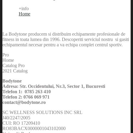
+info
Home
La Bodytone producem si distribuim echipamente profesionale de
fitness in toata lumea din 1996. Descoperiti serviciul nostru si gasiti
echipamentul necesar pentru a va echipa complet centrul sportiv.
Pro
Home
Catalog Pro
2021 Catalog
Bodytone
Adresa: Str. Occidentului, Nr.3, Sector 1, Bucuresti
Telefon 1: 0785 263 410
Telefon 2: 0766 069 971
contact@bodytone.ro
SC WELLNESS SOLUTIONS INC SRL
J40/2247/2005
CUI: RO 17209410
RO83BACX0000001043102000