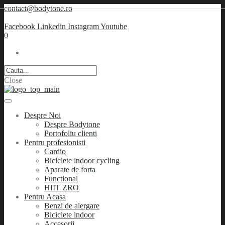
contact@bodytone.ro
Facebook
Linkedin
Instagram
Youtube
0
Close
Despre Noi
Despre Bodytone
Portofoliu clienti
Pentru profesionisti
Cardio
Biciclete indoor cycling
Aparate de forta
Functional
HIIT ZRO
Pentru Acasa
Benzi de alergare
Biciclete indoor
Accesorii