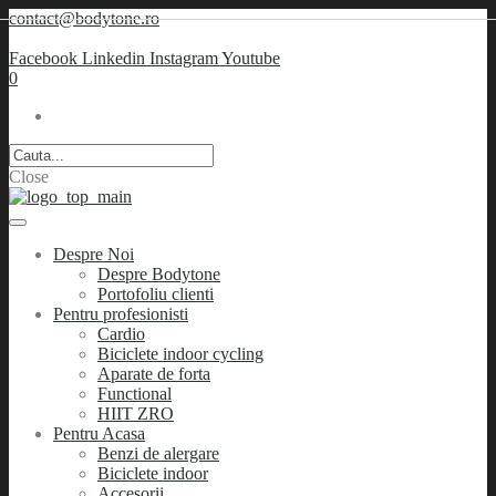
contact@bodytone.ro
Facebook
Linkedin
Instagram
Youtube
0
Close
Despre Noi
Despre Bodytone
Portofoliu clienti
Pentru profesionisti
Cardio
Biciclete indoor cycling
Aparate de forta
Functional
HIIT ZRO
Pentru Acasa
Benzi de alergare
Biciclete indoor
Accesorii