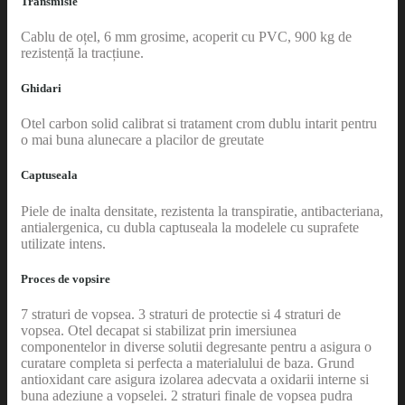
Transmisie
Cablu de oțel, 6 mm grosime, acoperit cu PVC, 900 kg de
rezistență la tracțiune.
Ghidari
Otel carbon solid calibrat si tratament crom dublu intarit pentru
o mai buna alunecare a placilor de greutate
Captuseala
Piele de inalta densitate, rezistenta la transpiratie, antibacteriana,
antialergenica, cu dubla captuseala la modelele cu suprafete
utilizate intens.
Proces de vopsire
7 straturi de vopsea. 3 straturi de protectie si 4 straturi de
vopsea. Otel decapat si stabilizat prin imersiunea
componentelor in diverse solutii degresante pentru a asigura o
curatare completa si perfecta a materialului de baza. Grund
antioxidant care asigura izolarea adecvata a oxidarii interne si
buna adeziune a vopselei. 2 straturi finale de vopsea pudra