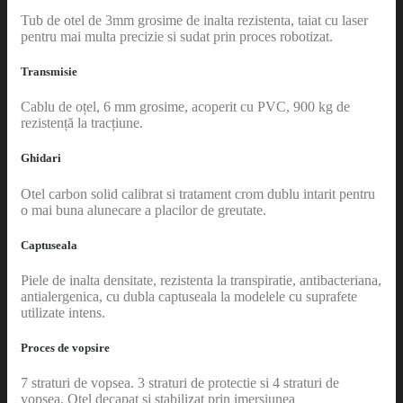
Tub de otel de 3mm grosime de inalta rezistenta, taiat cu laser
pentru mai multa precizie si sudat prin proces robotizat.
Transmisie
Cablu de oțel, 6 mm grosime, acoperit cu PVC, 900 kg de
rezistență la tracțiune.
Ghidari
Otel carbon solid calibrat si tratament crom dublu intarit pentru
o mai buna alunecare a placilor de greutate.
Captuseala
Piele de inalta densitate, rezistenta la transpiratie, antibacteriana,
antialergenica, cu dubla captuseala la modelele cu suprafete
utilizate intens.
Proces de vopsire
7 straturi de vopsea. 3 straturi de protectie si 4 straturi de
vopsea. Otel decapat si stabilizat prin imersiunea