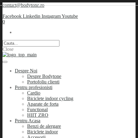
contact@bodytone.ro
Facebook
Linkedin
Instagram
Youtube
0
Close
Despre Noi
Despre Bodytone
Portofoliu clienti
Pentru profesionisti
Cardio
Biciclete indoor cycling
Aparate de forta
Functional
HIIT ZRO
Pentru Acasa
Benzi de alergare
Biciclete indoor
Accesorii