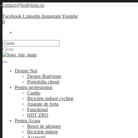
contact@bodytone.ro
Facebook
Linkedin
Instagram
Youtube
0
Close
Despre Noi
Despre Bodytone
Portofoliu clienti
Pentru profesionisti
Cardio
Biciclete indoor cycling
Aparate de forta
Functional
HIIT ZRO
Pentru Acasa
Benzi de alergare
Biciclete indoor
Accesorii