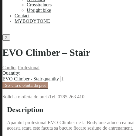
Crosstrainers
Upright bike
Contact
MYBODYTONE
X
EVO Climber – Stair
Cardio
,
Profesional
Quantity:
EVO Climber - Stair quantity
Solicita o oferta de pret
Solicita o oferta de pret /Tel. 0785 263 410
Description
Aparatul profesional EVO Climber de la Bodytone aduce cea mai buna 
aceasta scara este facuta sa bucure fiecare sesiune de antrenament.