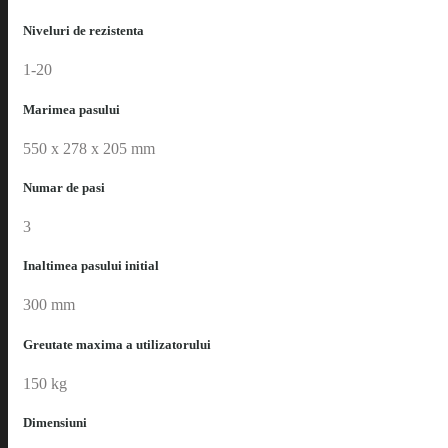
Niveluri de rezistenta
1-20
Marimea pasului
550 x 278 x 205 mm
Numar de pasi
3
Inaltimea pasului initial
300 mm
Greutate maxima a utilizatorului
150 kg
Dimensiuni