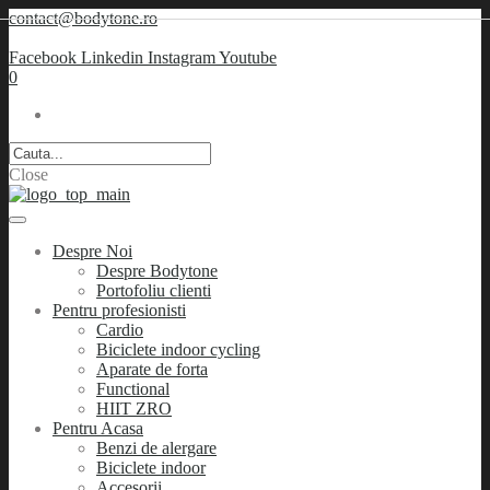
contact@bodytone.ro
Facebook
Linkedin
Instagram
Youtube
0
Close
Despre Noi
Despre Bodytone
Portofoliu clienti
Pentru profesionisti
Cardio
Biciclete indoor cycling
Aparate de forta
Functional
HIIT ZRO
Pentru Acasa
Benzi de alergare
Biciclete indoor
Accesorii