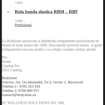
+info
Rola banda elastica RBM – RBF
+info
Profesional
La Bodytone producem si distribuim echipamente profesionale de
fitness in toata lumea din 1996. Descoperiti serviciul nostru si gasiti
echipamentul necesar pentru a va echipa complet centrul sportiv.
Pro
Home
Catalog Pro
2021 Catalog
Bodytone
Adresa: Str. Occidentului, Nr.3, Sector 1, Bucuresti
Telefon 1: 0785 263 410
Telefon 2: 0766 069 971
contact@bodytone.ro
SC WELLNESS SOLUTIONS INC SRL