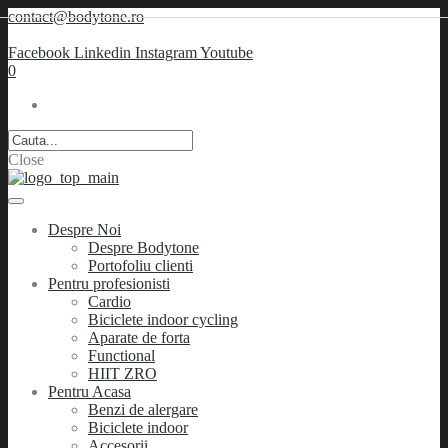
contact@bodytone.ro
Facebook
Linkedin
Instagram
Youtube
0
Close
Despre Noi
Despre Bodytone
Portofoliu clienti
Pentru profesionisti
Cardio
Biciclete indoor cycling
Aparate de forta
Functional
HIIT ZRO
Pentru Acasa
Benzi de alergare
Biciclete indoor
Accesorii