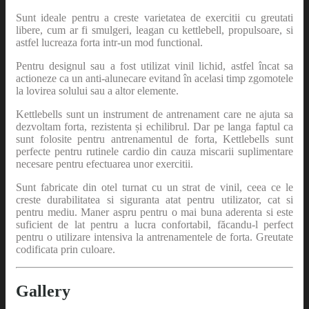
Sunt ideale pentru a creste varietatea de exercitii cu greutati
libere, cum ar fi smulgeri, leagan cu kettlebell, propulsoare, si
astfel lucreaza forta intr-un mod functional.
Pentru designul sau a fost utilizat vinil lichid, astfel încat sa
actioneze ca un anti-alunecare evitand în acelasi timp zgomotele
la lovirea solului sau a altor elemente.
Kettlebells sunt un instrument de antrenament care ne ajuta sa
dezvoltam forta, rezistenta și echilibrul. Dar pe langa faptul ca
sunt folosite pentru antrenamentul de forta, Kettlebells sunt
perfecte pentru rutinele cardio din cauza miscarii suplimentare
necesare pentru efectuarea unor exercitii.
Sunt fabricate din otel turnat cu un strat de vinil, ceea ce le
creste durabilitatea si siguranta atat pentru utilizator, cat si
pentru mediu. Maner aspru pentru o mai buna aderenta si este
suficient de lat pentru a lucra confortabil, făcandu-l perfect
pentru o utilizare intensiva la antrenamentele de forta. Greutate
codificata prin culoare.
Gallery