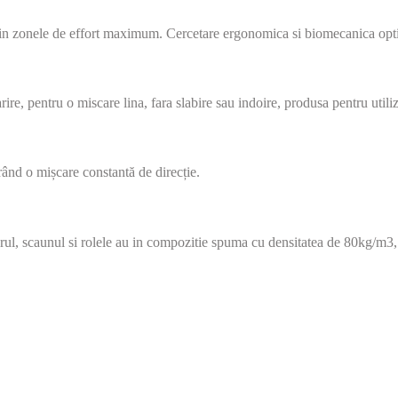
ii in zonele de effort maximum. Cercetare ergonomica si biomecanica opti
ire, pentru o miscare lina, fara slabire sau indoire, produsa pentru utili
ând o mișcare constantă de direcție.
patarul, scaunul si rolele au in compozitie spuma cu densitatea de 80kg/m