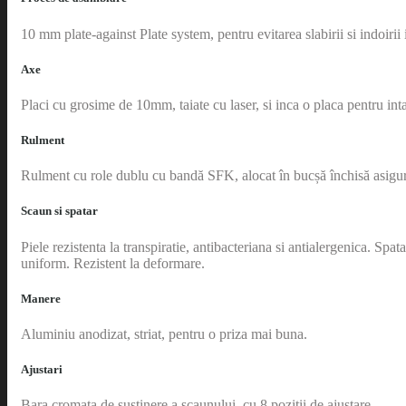
10 mm plate-against Plate system, pentru evitarea slabirii si indoir
Axe
Placi cu grosime de 10mm, taiate cu laser, si inca o placa pentru intar
Rulment
Rulment cu role dublu cu bandă SFK, alocat în bucșă închisă asigur
Scaun si spatar
Piele rezistenta la transpiratie, antibacteriana si antialergenica. S
uniform. Rezistent la deformare.
Manere
Aluminiu anodizat, striat, pentru o priza mai buna.
Ajustari
Bara cromata de sustinere a scaunului, cu 8 pozitii de ajustare.