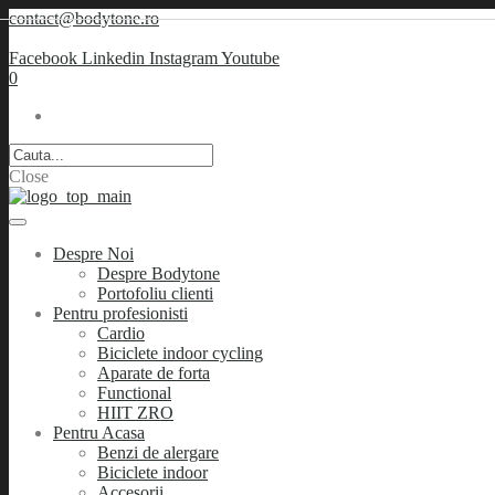
contact@bodytone.ro
Facebook
Linkedin
Instagram
Youtube
0
Close
Despre Noi
Despre Bodytone
Portofoliu clienti
Pentru profesionisti
Cardio
Biciclete indoor cycling
Aparate de forta
Functional
HIIT ZRO
Pentru Acasa
Benzi de alergare
Biciclete indoor
Accesorii