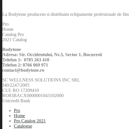
La Bodytone producem si distribuim echipamente profesionale de fitnes
Pro
Home
Catalog Pro
2021 Catalog
Bodytone
Adresa: Str. Occidentului, Nr.3, Sector 1, Bucuresti
Telefon 1: 0785 263 410
Telefon 2: 0766 069 971
contact@bodytone.ro
SC WELLNESS SOLUTIONS INC SRL
J40/2247/2005
CUI: RO 17209410
RO83BACX0000001043102000
Unicredit Bank
Pro
Home
Pro Catalog 2021
Catalogue