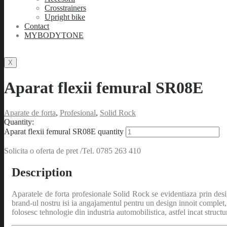
Crosstrainers
Upright bike
Contact
MYBODYTONE
X
Aparat flexii femural SR08E
Aparate de forta
,
Profesional
,
Solid Rock
Quantity:
Aparat flexii femural SR08E quantity
Solicita o oferta de pret /Tel. 0785 263 410
Description
Aparatele de forta profesionale Solid Rock se evidentiaza prin desig
brand-ul nostru isi ia angajamentul pentru un design innoit complet
folosesc tehnologie din industria automobilistica, astfel incat structur