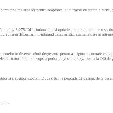
permitand reglarea lor pentru adaptarea la utilizatori cu staturi diferit
lity S-275-J0H , imbunatatit si optimizat pentru a mentine o sectiune 
ntru evitarea deformarii, mentinand caracteristici asemanatoare in intreag
onentelor in diverse solutii degresante pentru a asigura o curatare compl
lei. 2 straturi finale de vopsea pudra polyester epoxy, uscata la 240 de 
r si a atletilor asociati. Dupa o lunga perioada de design, de la desenul 
 unire.