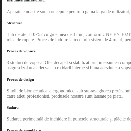
Inaltimea utilizatorului
Aparatele noastre sunt concepute pentru o gama larga de utilizatori, 
Structura
Tub de otel 110×52 cu grosimea de 3 mm, conform UNE EN 10219, qua
mica de rupere. Proces de indoire la rece prin sistem de 4 rulari, pe
Proces de vopsire
3 straturi de vopsea. Otel decapat si stabilizat prin imersiunea comp
asigura izolarea adecvata a oxidarii interne si buna adeziune a vopse
Proces de design
Studii de biomecanica si ergonomice, sub supravegherea profesionistilo
catre atleti profesionisti, produsele noastre sunt lansate pe piata.
Sudura
Sudarea perimetrală de închidere în punctele structurale și plăcile de
Proces de asamblare