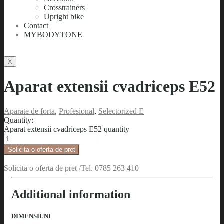
Crosstrainers
Upright bike
Contact
MYBODYTONE
X
Aparat extensii cvadriceps E52
Aparate de forta
,
Profesional
,
Selectorized E
Quantity:
Aparat extensii cvadriceps E52 quantity
Solicita o oferta de pret
Solicita o oferta de pret /Tel. 0785 263 410
Additional information
DIMENSIUNI