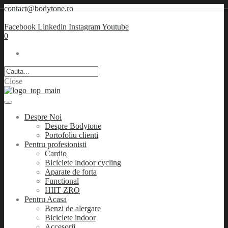
contact@bodytone.ro
Facebook
Linkedin
Instagram
Youtube
0
Close
Despre Noi
Despre Bodytone
Portofoliu clienti
Pentru profesionisti
Cardio
Biciclete indoor cycling
Aparate de forta
Functional
HIIT ZRO
Pentru Acasa
Benzi de alergare
Biciclete indoor
Accesorii