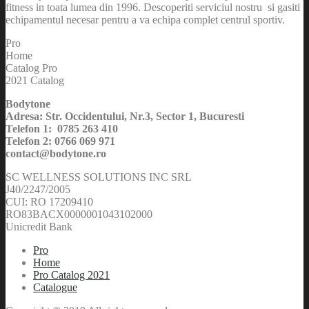
fitness in toata lumea din 1996. Descoperiti serviciul nostru si gasiti
echipamentul necesar pentru a va echipa complet centrul sportiv.
Pro
Home
Catalog Pro
2021 Catalog
Bodytone
Adresa: Str. Occidentului, Nr.3, Sector 1, Bucuresti
Telefon 1: 0785 263 410
Telefon 2: 0766 069 971
contact@bodytone.ro
SC WELLNESS SOLUTIONS INC SRL
J40/2247/2005
CUI: RO 17209410
RO83BACX0000001043102000
Unicredit Bank
Pro
Home
Pro Catalog 2021
Catalogue