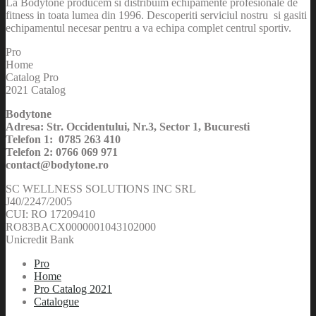
La Bodytone producem si distribuim echipamente profesionale de
fitness in toata lumea din 1996. Descoperiti serviciul nostru si gasiti
echipamentul necesar pentru a va echipa complet centrul sportiv.
Pro
Home
Catalog Pro
2021 Catalog
Bodytone
Adresa: Str. Occidentului, Nr.3, Sector 1, Bucuresti
Telefon 1: 0785 263 410
Telefon 2: 0766 069 971
contact@bodytone.ro
SC WELLNESS SOLUTIONS INC SRL
J40/2247/2005
CUI: RO 17209410
RO83BACX0000001043102000
Unicredit Bank
Pro
Home
Pro Catalog 2021
Catalogue