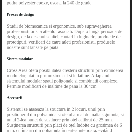
pudra polyester epoxy, uscata la 240 de grade.
Proces de design
Studii de biomecanica si ergonomice, sub supravegherea
profesionistilor si a atletilor asociati. Dupa o lunga perioada de
design, de la desenul schitei, cautari in inginerie, productie de
prototipuri, verificari de catre atleti profesionisti, produsele
noastre sunt lansate pe piata.
Sistem modular
Cross Area ofera posibilitatea cresterii structurii prin extinderea
modulelor, atat in profunzime cat si in latime. Adaptand
sistemului modular spatii poligonale si combinatii complexe.
Permite modificari de inaltime de pana la 304cm.
Accesorii
Sistemul se ataseaza la structura in 2 locuri, unul prin
pozitionerul din polyamida si otelul armat de inalta siguranta, si
un al 2-lea punct de sustinere prin otel calibrat de 25 mm.
Susținerea structurii prin plăci de oțel îndoite cu grosimea de 6
mm, cu întăriri din poliamidă în partea interioară, evitând