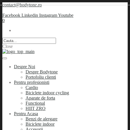
contact@bodytone.ro
Facebook
Linkedin
Instagram
Youtube
0
Close
Despre Noi
Despre Bodytone
Portofoliu clienti
Pentru profesionisti
Cardio
Biciclete indoor cycling
Aparate de forta
Functional
HIIT ZRO
Pentru Acasa
Benzi de alergare
Biciclete indoor
Accesorii