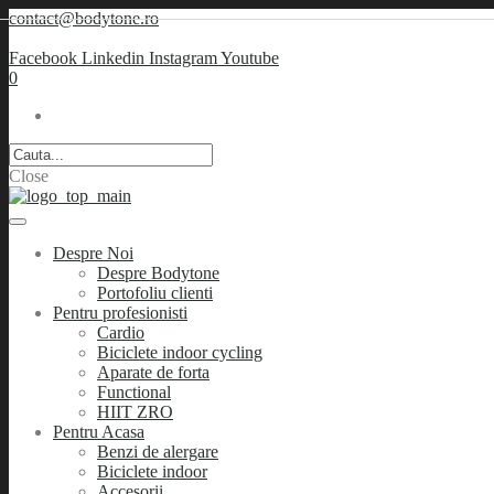
contact@bodytone.ro
Facebook
Linkedin
Instagram
Youtube
0
Close
Despre Noi
Despre Bodytone
Portofoliu clienti
Pentru profesionisti
Cardio
Biciclete indoor cycling
Aparate de forta
Functional
HIIT ZRO
Pentru Acasa
Benzi de alergare
Biciclete indoor
Accesorii