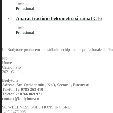
+info
Profesional
Aparat tractiuni helcometru si ramat C16
+info
Profesional
La Bodytone producem si distribuim echipamente profesionale de fitnes
Pro
Home
Catalog Pro
2021 Catalog
Bodytone
Adresa: Str. Occidentului, Nr.3, Sector 1, Bucuresti
Telefon 1: 0785 263 410
Telefon 2: 0766 069 971
contact@bodytone.ro
SC WELLNESS SOLUTIONS INC SRL
J40/2247/2005