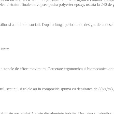
lei. 2 straturi finale de vopsea pudra polyester epoxy, uscata la 240 de 
r si a atletilor asociati. Dupa o lunga perioada de design, de la desenul 
 unire.
ii in zonele de effort maximum. Cercetare ergonomica si biomecanica opti
patarul, scaunul si rolele au in compozitie spuma cu densitatea de 80kg/m
tabilitate aparatului. Capete din aluminiu indoite. Duritatea suruburilor