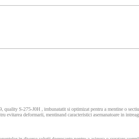
lity S-275-J0H , imbunatatit si optimizat pentru a mentine o sectiune 
ntru evitarea deformarii, mentinand caracteristici asemanatoare in intreag
onentelor in diverse solutii degresante pentru a asigura o curatare compl