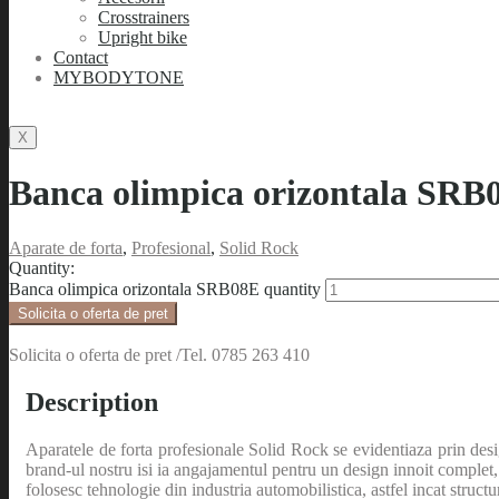
Crosstrainers
Upright bike
Contact
MYBODYTONE
X
Banca olimpica orizontala SRB
Aparate de forta
,
Profesional
,
Solid Rock
Quantity:
Banca olimpica orizontala SRB08E quantity
Solicita o oferta de pret
Solicita o oferta de pret /Tel. 0785 263 410
Description
Aparatele de forta profesionale Solid Rock se evidentiaza prin desig
brand-ul nostru isi ia angajamentul pentru un design innoit complet
folosesc tehnologie din industria automobilistica, astfel incat structur