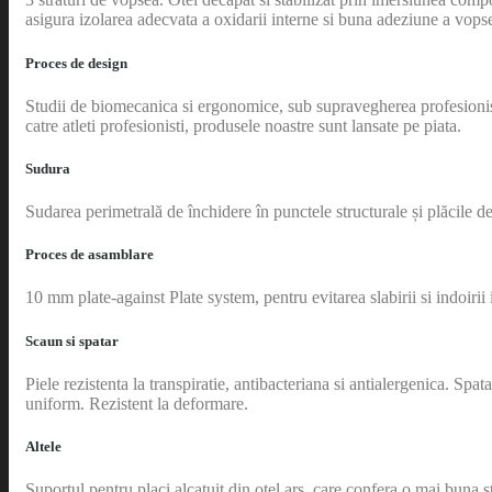
asigura izolarea adecvata a oxidarii interne si buna adeziune a vopse
Proces de design
Studii de biomecanica si ergonomice, sub supravegherea profesionistilo
catre atleti profesionisti, produsele noastre sunt lansate pe piata.
Sudura
Sudarea perimetrală de închidere în punctele structurale și plăcile de
Proces de asamblare
10 mm plate-against Plate system, pentru evitarea slabirii si indoir
Scaun si spatar
Piele rezistenta la transpiratie, antibacteriana si antialergenica. S
uniform. Rezistent la deformare.
Altele
Suportul pentru placi alcatuit din otel ars, care confera o mai buna s