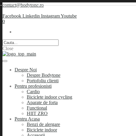
contact@bodytone.ro
Facebook
Linkedin
Instagram
Youtube
0
Close
Despre Noi
Despre Bodytone
Portofoliu clienti
Pentru profesionisti
Cardio
Biciclete indoor cycling
Aparate de forta
Functional
HIIT ZRO
Pentru Acasa
Benzi de alergare
Biciclete indoor
Accesorii