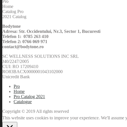
Pro
Home
Catalog Pro
2021 Catalog
Bodytone
Adresa: Str. Occidentului, Nr.3, Sector 1, Bucuresti
Telefon 1: 0785 263 410
Telefon 2: 0766 069 971
contact@bodytone.ro
SC WELLNESS SOLUTIONS INC SRL
J40/2247/2005
CUI: RO 17209410
RO83BACX0000001043102000
Unicredit Bank
Pro
Home
Pro Catalog 2021
Catalogue
Copyright © 2019 All rights reserved
This website uses cookies to improve your experience. We'll assume yo