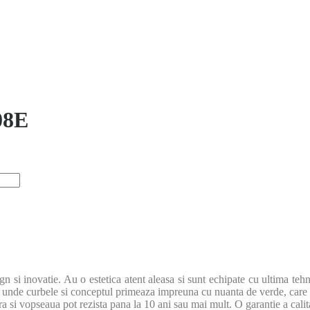
08E
n si inovatie. Au o estetica atent aleasa si sunt echipate cu ultima te
, unde curbele si conceptul primeaza impreuna cu nuanta de verde, care
a si vopseaua pot rezista pana la 10 ani sau mai mult. O garantie a calitatii