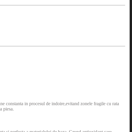
constanta in procesul de indoire,evitand zonele fragile cu rata
a piesa.
eta si perfecta a materialului de baza. Grund antioxidant care