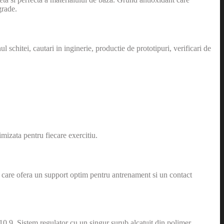
grade.
schitei, cautari in inginerie, productie de prototipuri, verificari de
mizata pentru fiecare exercitiu.
3, care ofera un support optim pentru antrenament si un contact
: 10.9. Sistem regulator cu un singur surub alcatuit din polimer