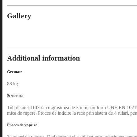
Gallery
Additional information
Greutate
88 kg
Structura
Tub de otel 110×52 cu grosimea de 3 mm, conform UNE EN 10219, qua
mica de rupere. Proces de indoire la rece prin sistem de 4 rulari, pe
Proces de vopsire
3 straturi de vopsea. Otel decapat si stabilizat prin imersiunea comp