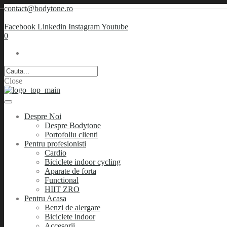
contact@bodytone.ro
Facebook
Linkedin
Instagram
Youtube
0
Close
Despre Noi
Despre Bodytone
Portofoliu clienti
Pentru profesionisti
Cardio
Biciclete indoor cycling
Aparate de forta
Functional
HIIT ZRO
Pentru Acasa
Benzi de alergare
Biciclete indoor
Accesorii