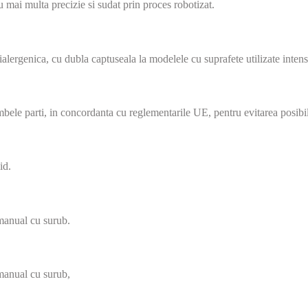
u mai multa precizie si sudat prin proces robotizat.
ntialergenica, cu dubla captuseala la modelele cu suprafete utilizate intens
bele parti, in concordanta cu reglementarile UE, pentru evitarea posibil
id.
anual cu surub.
anual cu surub,