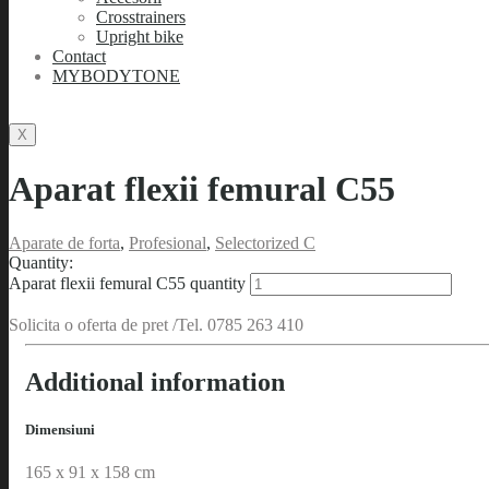
Crosstrainers
Upright bike
Contact
MYBODYTONE
X
Aparat flexii femural C55
Aparate de forta
,
Profesional
,
Selectorized C
Quantity:
Aparat flexii femural C55 quantity
Solicita o oferta de pret /Tel. 0785 263 410
Additional information
Dimensiuni
165 x 91 x 158 cm