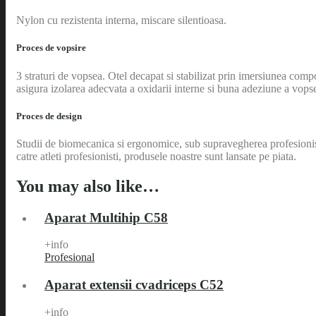
Nylon cu rezistenta interna, miscare silentioasa.
Proces de vopsire
3 straturi de vopsea. Otel decapat si stabilizat prin imersiunea comp
asigura izolarea adecvata a oxidarii interne si buna adeziune a vopse
Proces de design
Studii de biomecanica si ergonomice, sub supravegherea profesionistilo
catre atleti profesionisti, produsele noastre sunt lansate pe piata.
You may also like…
Aparat Multihip C58
+info
Profesional
Aparat extensii cvadriceps C52
+info