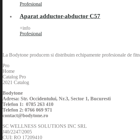
Profesional
Aparat adductor-abductor C57
+info
Profesional
La Bodytone producem si distribuim echipamente profesionale de fitnes
Pro
Home
Catalog Pro
2021 Catalog
Bodytone
Adresa: Str. Occidentului, Nr.3, Sector 1, Bucuresti
Telefon 1: 0785 263 410
Telefon 2: 0766 069 971
contact@bodytone.ro
SC WELLNESS SOLUTIONS INC SRL
J40/2247/2005
CUI: RO 17209410