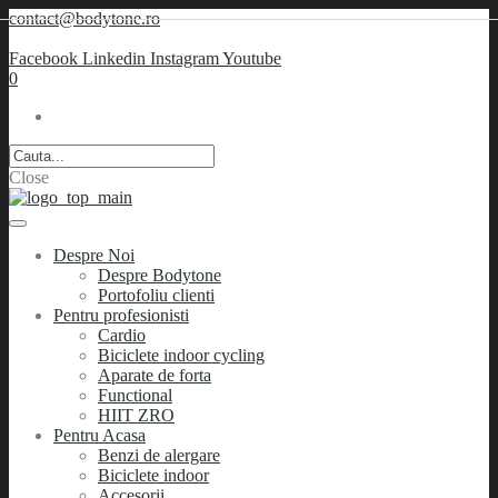
contact@bodytone.ro
Facebook
Linkedin
Instagram
Youtube
0
Close
Despre Noi
Despre Bodytone
Portofoliu clienti
Pentru profesionisti
Cardio
Biciclete indoor cycling
Aparate de forta
Functional
HIIT ZRO
Pentru Acasa
Benzi de alergare
Biciclete indoor
Accesorii