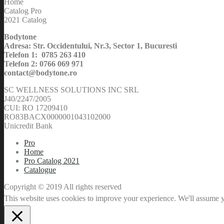
Home
Catalog Pro
2021 Catalog
Bodytone
Adresa: Str. Occidentului, Nr.3, Sector 1, Bucuresti
Telefon 1: 0785 263 410
Telefon 2: 0766 069 971
contact@bodytone.ro
SC WELLNESS SOLUTIONS INC SRL
J40/2247/2005
CUI: RO 17209410
RO83BACX0000001043102000
Unicredit Bank
Pro
Home
Pro Catalog 2021
Catalogue
Copyright © 2019 All rights reserved
This website uses cookies to improve your experience. We'll assume yo