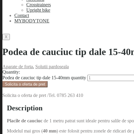
Crosstrainers
Upright bike
Contact
MYBODYTONE
X
Podea de cauciuc tip dale 15-4
Aparate de forta
,
Solutii pardoseala
Quantity:
Podea de cauciuc tip dale 15-40mm quantity
Solicita o oferta de pret
Solicita o oferta de pret /Tel. 0785 263 410
Description
Placile de cauciuc
de 1 metru patrat sunt ideale pentru salile de spor
Modelul mai gros (
40 mm
) este folosit pentru zonele de ridicari de 