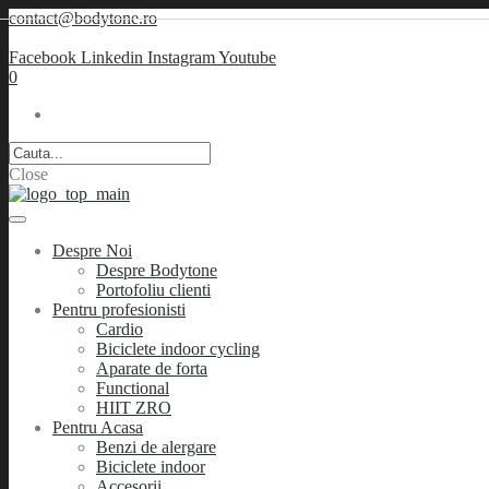
contact@bodytone.ro
Facebook
Linkedin
Instagram
Youtube
0
Close
Despre Noi
Despre Bodytone
Portofoliu clienti
Pentru profesionisti
Cardio
Biciclete indoor cycling
Aparate de forta
Functional
HIIT ZRO
Pentru Acasa
Benzi de alergare
Biciclete indoor
Accesorii