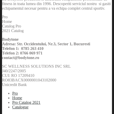
fitness in toata lumea din 1996. Descoperiti serviciul nostru si gasiti
echipamentul necesar pentru a va echipa complet centrul sportiv.
Pro
Home
Catalog Pro
2021 Catalog
Bodytone
Adresa: Str. Occidentului, Nr.3, Sector 1, Bucuresti
Telefon 1: 0785 263 410
Telefon 2: 0766 069 971
contact@bodytone.ro
SC WELLNESS SOLUTIONS INC SRL
J40/2247/2005
CUI: RO 17209410
RO83BACX0000001043102000
Unicredit Bank
Pro
Home
Pro Catalog 2021
Catalogue