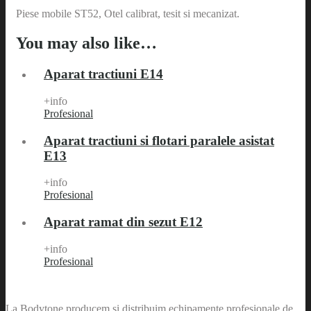
Piese mobile ST52, Otel calibrat, tesit si mecanizat.
You may also like…
Aparat tractiuni E14
+info
Profesional
Aparat tractiuni si flotari paralele asistat
E13
+info
Profesional
Aparat ramat din sezut E12
+info
Profesional
La Bodytone producem si distribuim echipamente profesionale de