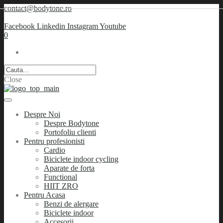
contact@bodytone.ro
Facebook
Linkedin
Instagram
Youtube
0
Close
Despre Noi
Despre Bodytone
Portofoliu clienti
Pentru profesionisti
Cardio
Biciclete indoor cycling
Aparate de forta
Functional
HIIT ZRO
Pentru Acasa
Benzi de alergare
Biciclete indoor
Accesorii